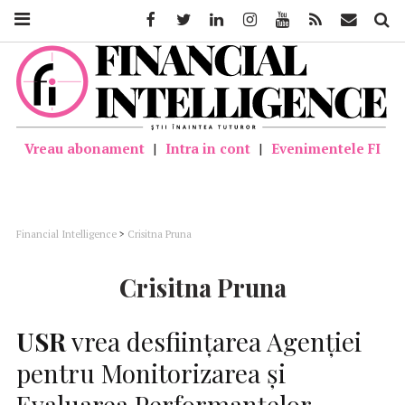
Facebook
Twitter
Linkedin
Instagram
Youtube
Feed
Mail
Căutar
Vreau abonament
|
Intra in cont
|
Evenimentele FI
Financial Intelligence
>
Crisitna Pruna
Crisitna Pruna
USR
vrea desființarea Agenției
pentru Monitorizarea și
Evaluarea Performanțelor