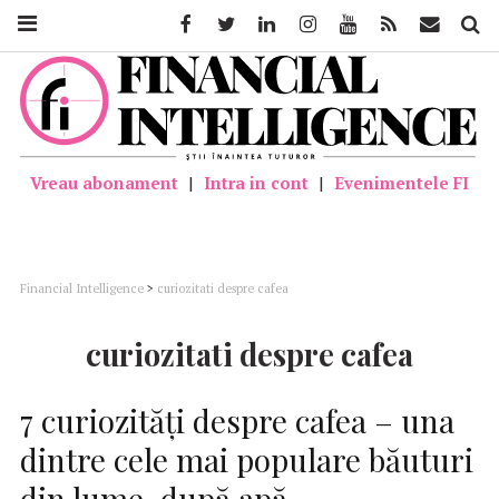
Facebook
Twitter
Linkedin
Instagram
Youtube
Feed
Mail
Căutar
Vreau abonament
|
Intra in cont
|
Evenimentele FI
Financial Intelligence
>
curiozitati despre cafea
curiozitati despre cafea
7 curiozități despre cafea – una
dintre cele mai populare băuturi
din lume, după apă