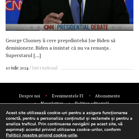
George Clooney îi cere președintelui Joe Biden să
demisioneze. Biden a insistat că nu va renunţa .
Superstarul […]
10 iulie 2024
International
Despre noi
Evenimentele FI
Abonamente
Newsletter
Politica editorială
Politica de confidentialitate
Contact
Publicitate
Acest site utilizează cookie-uri pentru a asigura funcționarea
© 2026 Financial Intelligence.
corectă, pentru a personaliza conținutul și reclamele și pentru a
analiza traficul. Prin continuarea navigării pe acest site, vă
exprimați acordul privind utilizarea cookie-urilor, conform
Politicii noastre privind cookie-urile
.