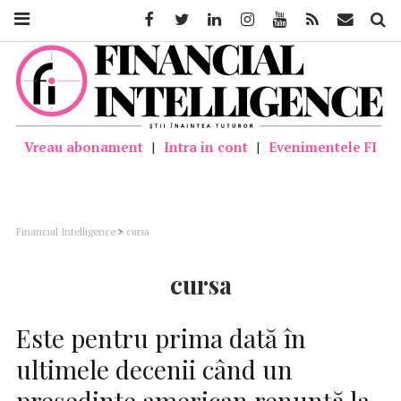
Facebook
Twitter
Linkedin
Instagram
Youtube
Feed
Mail
Căutar
Vreau abonament
|
Intra in cont
|
Evenimentele FI
Financial Intelligence
>
cursa
cursa
Este pentru prima dată în
ultimele decenii când un
președinte american renunță la