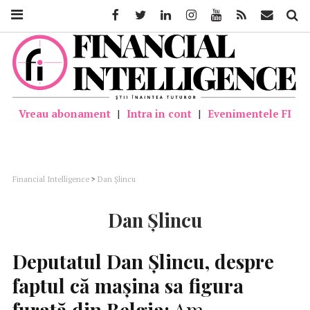
Facebook
Twitter
Linkedin
Instagram
Youtube
Feed
Mail
Căutar
Vreau abonament
|
Intra in cont
|
Evenimentele FI
Financial Intelligence
>
Dan Şlincu
Dan Şlincu
Deputatul Dan Şlincu, despre
faptul că maşina sa figura
furată din Belgia:
Am