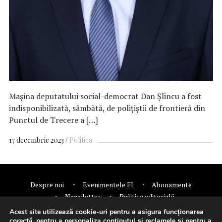
Maşina deputatului social-democrat Dan Şlincu a fost
indisponibilizată, sâmbătă, de poliţiştii de frontieră din
Punctul de Trecere a […]
17 decembrie 2023
Politica
Despre noi
Evenimentele FI
Abonamente
Newsletter
Politica editorială
Politica de confidentialitate
Contact
Publicitate
Acest site utilizează cookie-uri pentru a asigura funcționarea
© 2026 Financial Intelligence.
corectă, pentru a personaliza conținutul și reclamele și pentru a