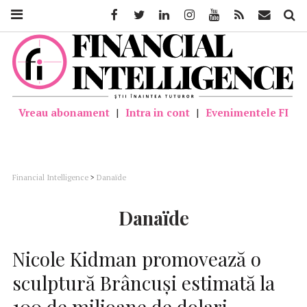
Facebook
Twitter
Linkedin
Instagram
Youtube
Feed
Mail
Căutar
Vreau abonament
|
Intra in cont
|
Evenimentele FI
Financial Intelligence
>
Danaïde
Danaïde
Nicole Kidman promovează o
sculptură Brâncuși estimată la
100 de milioane de dolari