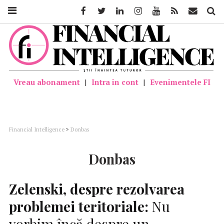
Facebook
Twitter
Linkedin
Instagram
Youtube
Feed
Mail
Căutar
Vreau abonament
|
Intra in cont
|
Evenimentele FI
Financial Intelligence
>
Donbas
Donbas
Zelenski, despre rezolvarea
problemei teritoriale:
Nu
vorbim încă despre un