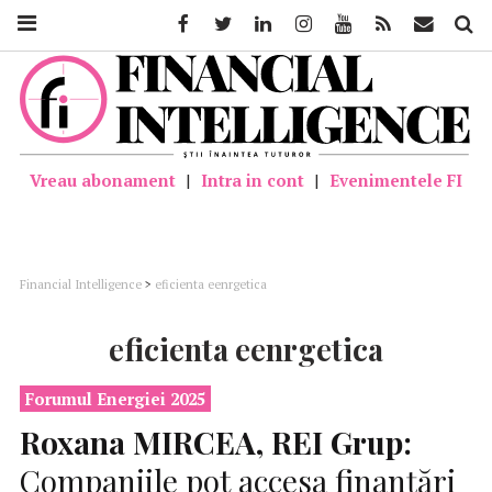
Facebook
Twitter
Linkedin
Instagram
Youtube
Feed
Mail
Căutar
Vreau abonament
|
Intra in cont
|
Evenimentele FI
Financial Intelligence
>
eficienta eenrgetica
eficienta eenrgetica
Forumul Energiei 2025
Roxana MIRCEA,
REI
Grup:
Companiile pot accesa finanțări