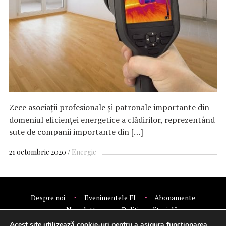
Zece asociații profesionale și patronale importante din
domeniul eficienței energetice a clădirilor, reprezentând
sute de companii importante din […]
21 octombrie 2020
Energie
Despre noi
Evenimentele FI
Abonamente
Newsletter
Politica editorială
Politica de confidentialitate
Contact
Publicitate
Acest site utilizează cookie-uri pentru a asigura funcționarea