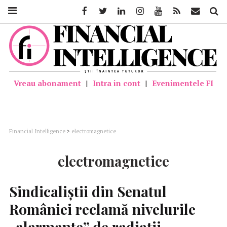
Facebook
Twitter
Linkedin
Instagram
Youtube
Feed
Mail
Căutar
Vreau abonament
|
Intra in cont
|
Evenimentele FI
Financial Intelligence
>
electromagnetice
electromagnetice
Sindicaliştii din Senatul
României reclamă nivelurile
„alarmante” de radiaţii