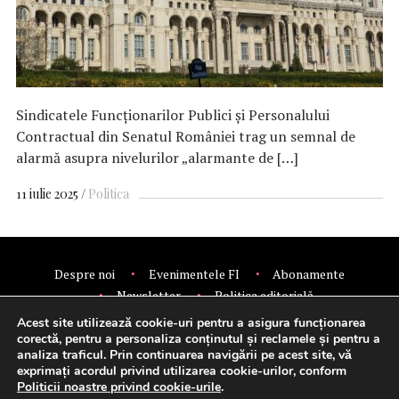
Sindicatele Funcţionarilor Publici şi Personalului
Contractual din Senatul României trag un semnal de
alarmă asupra nivelurilor „alarmante de […]
11 iulie 2025
Politica
Despre noi
Evenimentele FI
Abonamente
Newsletter
Politica editorială
Politica de confidentialitate
Contact
Publicitate
Acest site utilizează cookie-uri pentru a asigura funcționarea
© 2026 Financial Intelligence.
corectă, pentru a personaliza conținutul și reclamele și pentru a
analiza traficul. Prin continuarea navigării pe acest site, vă
exprimați acordul privind utilizarea cookie-urilor, conform
Politicii noastre privind cookie-urile
.