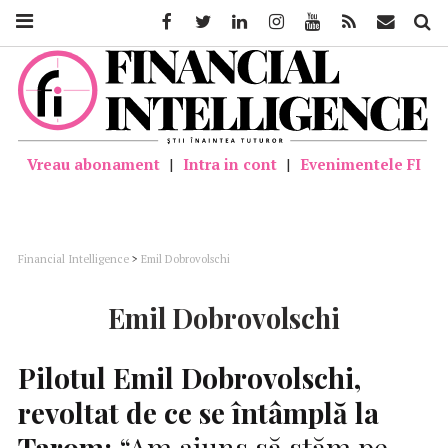
Facebook
Twitter
Linkedin
Instagram
Youtube
Feed
Mail
Căutar
Vreau abonament
|
Intra in cont
|
Evenimentele FI
Financial Intelligence
>
Emil Dobrovolschi
Emil Dobrovolschi
Pilotul Emil Dobrovolschi,
revoltat de ce se întâmplă la
Tarom:
“Am ajuns să stăm pe