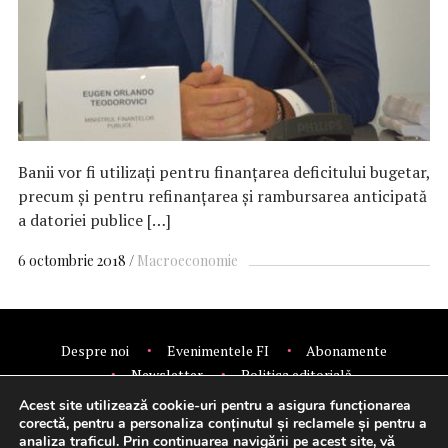
Banii vor fi utilizaţi pentru finanţarea deficitului bugetar,
precum şi pentru refinanţarea şi rambursarea anticipată
a datoriei publice […]
6 octombrie 2018
Macroeconomie
Despre noi
Evenimentele FI
Abonamente
Newsletter
Politica editorială
Politica de confidentialitate
Contact
Publicitate
Acest site utilizează cookie-uri pentru a asigura funcționarea
© 2026 Financial Intelligence.
corectă, pentru a personaliza conținutul și reclamele și pentru a
analiza traficul. Prin continuarea navigării pe acest site, vă