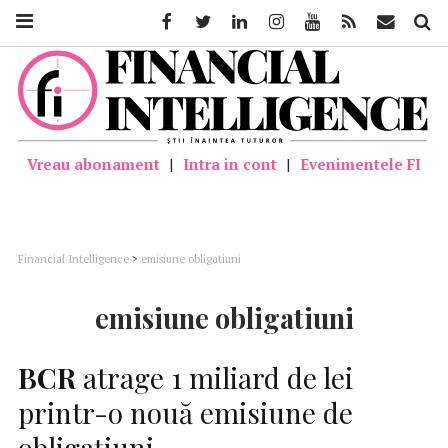
Facebook
Twitter
Linkedin
Instagram
Youtube
Feed
Mail
Căutar
Vreau abonament
|
Intra in cont
|
Evenimentele FI
Financial Intelligence
>
emisiune obligatiuni
emisiune obligatiuni
BCR
atrage 1 miliard de lei
printr-o nouă emisiune de
obligațiuni