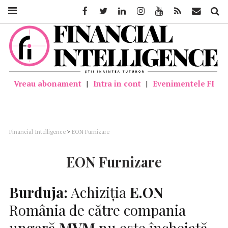
Facebook
Twitter
Linkedin
Instagram
Youtube
Feed
Mail
Căutar
Vreau abonament
|
Intra in cont
|
Evenimentele FI
Financial Intelligence
>
EON Furnizare
EON Furnizare
Burduja:
Achiziţia
E.ON
România de către compania
ungară
MVM
nu este încheiată