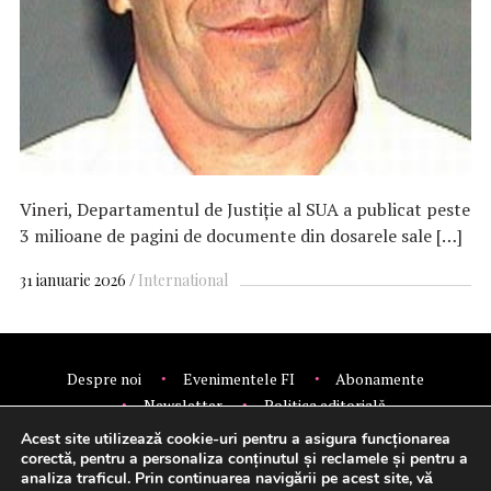
Vineri, Departamentul de Justiție al SUA a publicat peste
3 milioane de pagini de documente din dosarele sale […]
31 ianuarie 2026
International
Despre noi
Evenimentele FI
Abonamente
Newsletter
Politica editorială
Politica de confidentialitate
Contact
Publicitate
Acest site utilizează cookie-uri pentru a asigura funcționarea
© 2026 Financial Intelligence.
corectă, pentru a personaliza conținutul și reclamele și pentru a
analiza traficul. Prin continuarea navigării pe acest site, vă