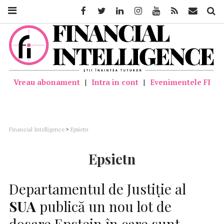
Facebook
Twitter
Linkedin
Instagram
Youtube
Feed
Mail
Căutar
Vreau abonament
|
Intra in cont
|
Evenimentele FI
Financial Intelligence
>
Epsietn
Epsietn
Departamentul de Justiție al
SUA
publică un nou lot de
dosare Epstein în care sunt