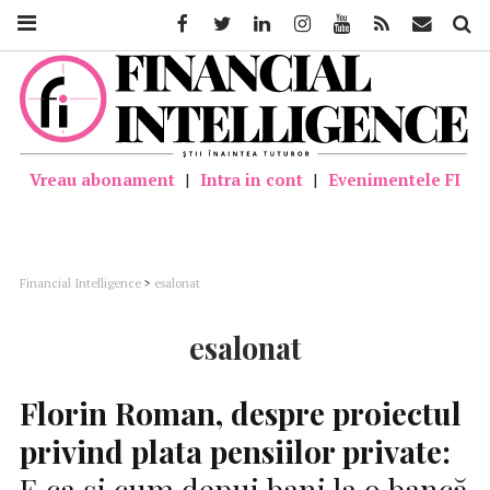
Facebook
Twitter
Linkedin
Instagram
Youtube
Feed
Mail
Căutar
Vreau abonament
|
Intra in cont
|
Evenimentele FI
Financial Intelligence
>
esalonat
esalonat
Florin Roman, despre proiectul
privind plata pensiilor private:
E ca și cum depui bani la o bancă