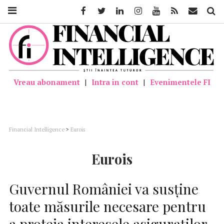
Facebook
Twitter
Linkedin
Instagram
Youtube
Feed
Mail
Căutar
Vreau abonament
|
Intra in cont
|
Evenimentele FI
Financial Intelligence
>
Eurois
Eurois
Guvernul României va susține
toate măsurile necesare pentru
a proteja interesele asiguraților