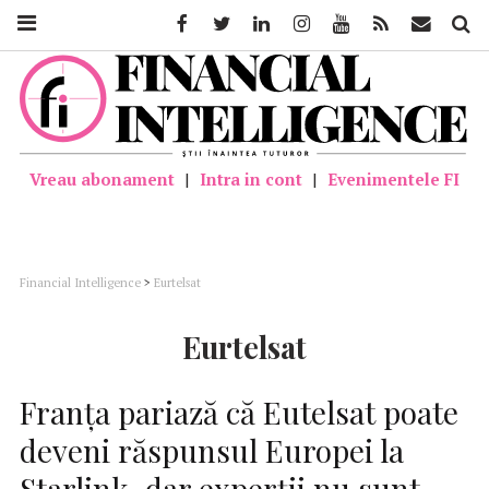
Facebook
Twitter
Linkedin
Instagram
Youtube
Feed
Mail
Căutar
Vreau abonament
|
Intra in cont
|
Evenimentele FI
Financial Intelligence
>
Eurtelsat
Eurtelsat
Franța pariază că Eutelsat poate
deveni răspunsul Europei la
Starlink, dar experții nu sunt