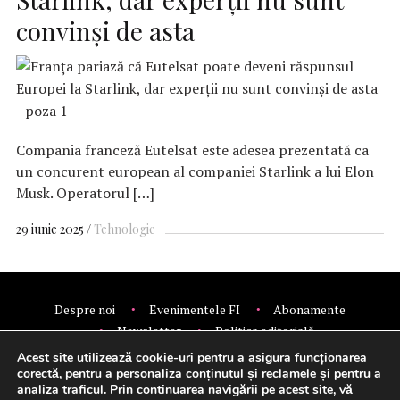
convinși de asta
Compania franceză Eutelsat este adesea prezentată ca
un concurent european al companiei Starlink a lui Elon
Musk. Operatorul […]
29 iunie 2025
Tehnologie
Despre noi
Evenimentele FI
Abonamente
Newsletter
Politica editorială
Politica de confidentialitate
Contact
Publicitate
Acest site utilizează cookie-uri pentru a asigura funcționarea
© 2026 Financial Intelligence.
corectă, pentru a personaliza conținutul și reclamele și pentru a
analiza traficul. Prin continuarea navigării pe acest site, vă