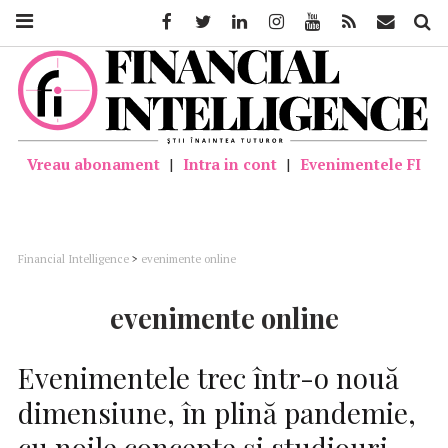
Facebook
Twitter
Linkedin
Instagram
Youtube
Feed
Mail
Căutar
Vreau abonament
|
Intra in cont
|
Evenimentele FI
Financial Intelligence
>
evenimente online
evenimente online
Evenimentele trec într-o nouă
dimensiune, în plină pandemie,
cu noile concepte și studiouri