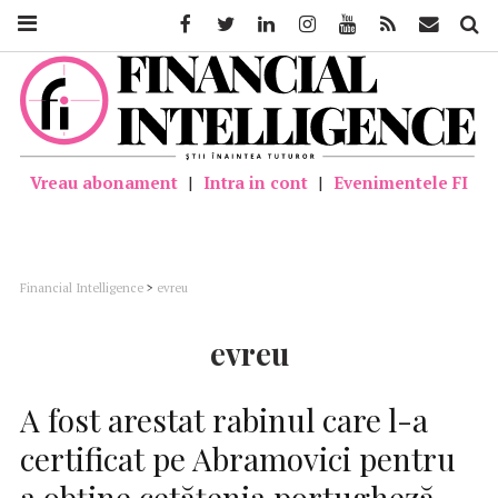
Facebook
Twitter
Linkedin
Instagram
Youtube
Feed
Mail
Căutar
Vreau abonament
|
Intra in cont
|
Evenimentele FI
Financial Intelligence
>
evreu
evreu
A fost arestat rabinul care l-a
certificat pe Abramovici pentru
a obţine cetăţenia portugheză