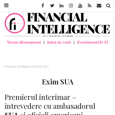
Facebook
Twitter
Linkedin
Instagram
Youtube
Feed
Mail
Căutar
Vreau abonament
|
Intra in cont
|
Evenimentele FI
Financial Intelligence
>
Exim SUA
Exim SUA
Premierul interimar –
întrevedere cu ambasadorul
SUA
şi oficiali americani