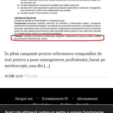
În plină campanie pentru reformarea companiilor de
stat pentru a pune management profesionist, bazat pe
meritocrație, una din […]
26 iulie 2025
Energie
Despre noi
Evenimentele FI
Abonamente
Newsletter
Politica editorială
Politica de confidentialitate
Contact
Publicitate
Acest site utilizează cookie-uri pentru a asigura funcționarea