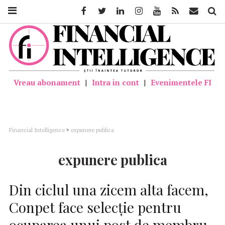
Facebook
Twitter
Linkedin
Instagram
Youtube
Feed
Mail
Căutar
Vreau abonament
|
Intra in cont
|
Evenimentele FI
Financial Intelligence
>
expunere publica
expunere publica
Din ciclul una zicem alta facem,
Conpet face selecție pentru
ocuparea unui post de membru