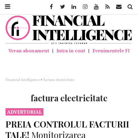
Facebook
Twitter
Linkedin
Instagram
Youtube
Feed
Mail
Căutar
Vreau abonament
|
Intra in cont
|
Evenimentele FI
Financial Intelligence
>
factura electricitate
factura electricitate
ADVERTORIAL
PREIA
CONTROLUL
FACTURII
TALE!
Monitorizarea