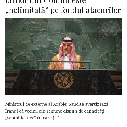
„nelimitată” pe fondul atacurilor
Ministrul de externe al Arabiei Saudite avertizează
Iranul că vecinii din regiune dispun de capacități
„semnificative” cu care […]