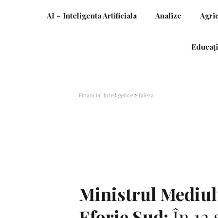
AI – Inteligenta Artificiala
Analize
Agri
Educați
Financial Intelligence
>
faleza
Ministrul Mediulu
Eforie Sud:
În 12