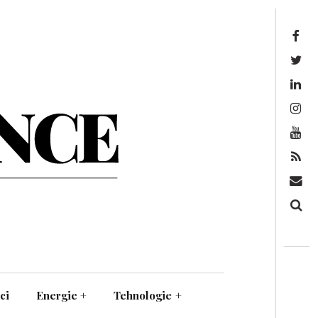
Facebook
Twitter
Linkedin
Instagram
Youtube
Feed
Mail
Căutare
ci
Energie
+
Tehnologie
+