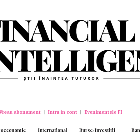
Vreau abonament
|
Intra in cont
|
Evenimentele FI
roeconomie
International
Burse/Investitii
+
Ban