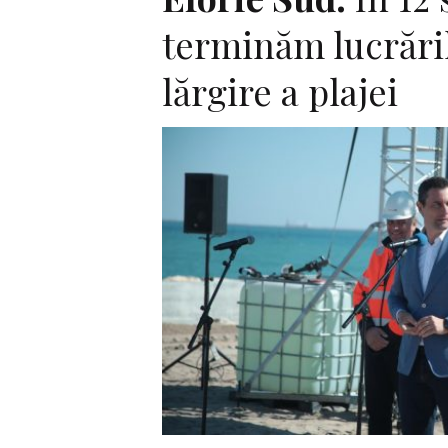
terminăm lucrări
lărgire a plajei
F