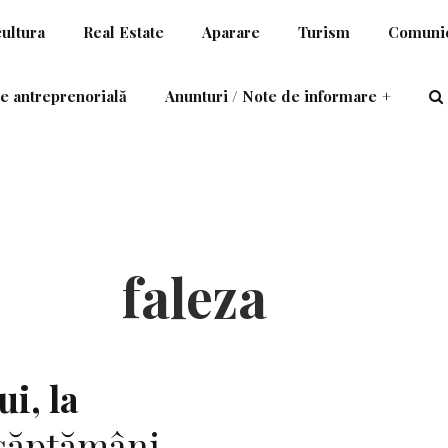
cultura
Real Estate
Aparare
Turism
Comunic
e antreprenorială
Anunturi / Note de informare
+
faleza
i, la
 săptămâni