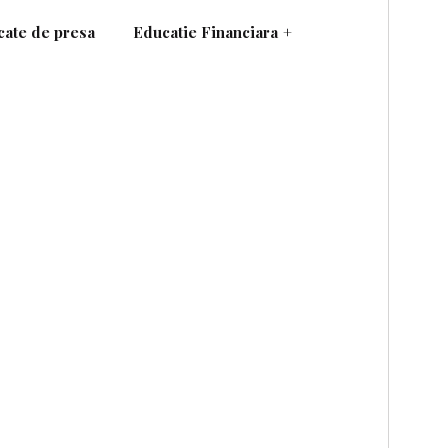
ate de presa
Educatie Financiara
+