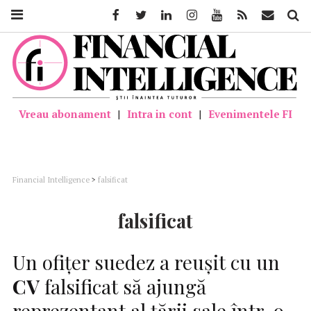
Facebook
Twitter
Linkedin
Instagram
Youtube
Feed
Mail
Căutar
Vreau abonament
|
Intra in cont
|
Evenimentele FI
Financial Intelligence
>
falsificat
falsificat
Un ofiţer suedez a reuşit cu un
CV
falsificat să ajungă
reprezentant al ţării sale într-o