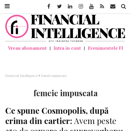
Facebook
Twitter
Linkedin
Instagram
Youtube
Feed
Mail
Căutar
Vreau abonament
|
Intra in cont
|
Evenimentele FI
Financial Intelligence
>
femeie impuscata
femeie impuscata
Ce spune Cosmopolis, după
crima din cartier:
Avem peste
250 de camere de supraveghere;