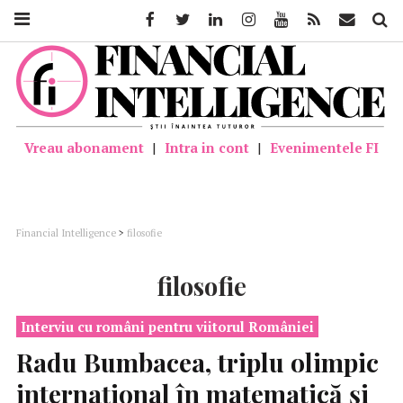
Facebook
Twitter
Linkedin
Instagram
Youtube
Feed
Mail
Căutar
Vreau abonament
|
Intra in cont
|
Evenimentele FI
Financial Intelligence
>
filosofie
filosofie
Interviu cu români pentru viitorul României
Radu Bumbacea, triplu olimpic
internațional în matematică și