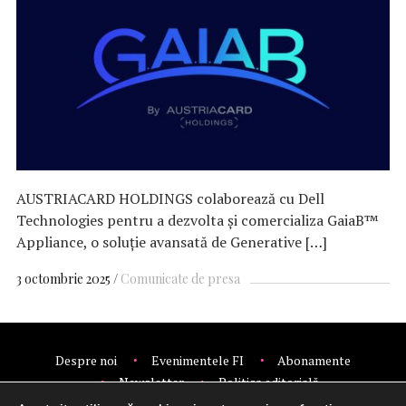
AUSTRIACARD HOLDINGS colaborează cu Dell
Technologies pentru a dezvolta și comercializa GaiaB™
Appliance, o soluție avansată de Generative […]
3 octombrie 2025
Comunicate de presa
Despre noi
Evenimentele FI
Abonamente
Newsletter
Politica editorială
Politica de confidentialitate
Contact
Publicitate