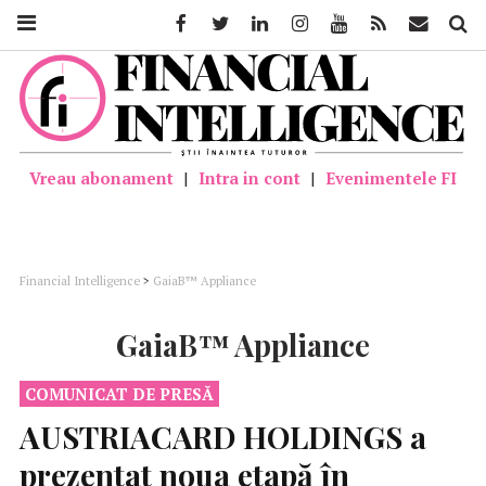
Facebook
Twitter
Linkedin
Instagram
Youtube
Feed
Mail
Căutar
Vreau abonament
|
Intra in cont
|
Evenimentele FI
Financial Intelligence
>
GaiaB™ Appliance
GaiaB™ Appliance
COMUNICAT DE PRESĂ
AUSTRIACARD
HOLDINGS
a
prezentat noua etapă în