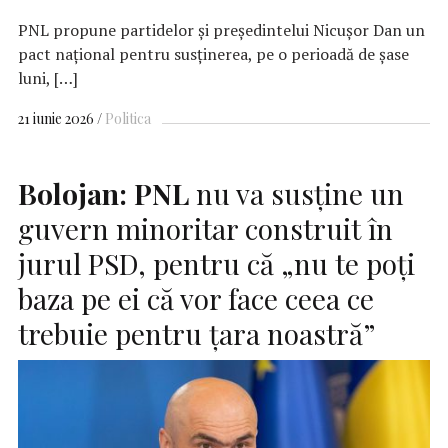
PNL propune partidelor şi preşedintelui Nicuşor Dan un
pact naţional pentru susţinerea, pe o perioadă de şase
luni, […]
21 iunie 2026
Politica
Bolojan:
PNL
nu va susține un
guvern minoritar construit în
jurul PSD, pentru că „nu te poți
baza pe ei că vor face ceea ce
trebuie pentru țara noastră”