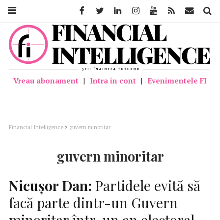
Facebook
Twitter
Linkedin
Instagram
Youtube
Feed
Mail
Căutar
Vreau abonament
|
Intra in cont
|
Evenimentele FI
Financial Intelligence
>
guvern minoritar
guvern minoritar
Nicuşor Dan:
Partidele evită să
facă parte dintr-un Guvern
minoritar într-un an electoral