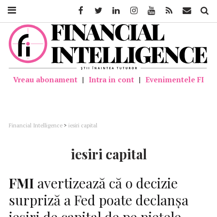
Facebook
Twitter
Linkedin
Instagram
Youtube
Feed
Mail
Căutar
Vreau abonament
|
Intra in cont
|
Evenimentele FI
Financial Intelligence
>
iesiri capital
iesiri capital
FMI
avertizează că o decizie
surpriză a Fed poate declanşa
ieşiri de capital de pe pieţele