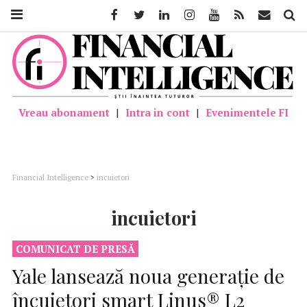
Facebook
Twitter
Linkedin
Instagram
Youtube
Feed
Mail
Căutar
Vreau abonament
|
Intra in cont
|
Evenimentele FI
Financial Intelligence
>
incuietori
incuietori
COMUNICAT DE PRESĂ
Yale lansează noua generație de
încuietori smart Linus® L2