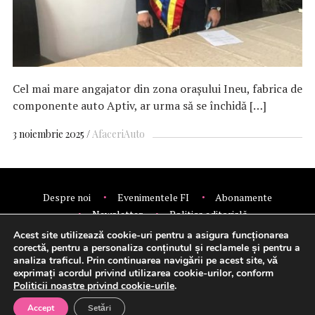
Cel mai mare angajator din zona orașului Ineu, fabrica de
componente auto Aptiv, ar urma să se închidă […]
3 noiembrie 2025
Afaceri
Auto
Despre noi
Evenimentele FI
Abonamente
Newsletter
Politica editorială
Politica de confidentialitate
Contact
Publicitate
Acest site utilizează cookie-uri pentru a asigura funcționarea
corectă, pentru a personaliza conținutul și reclamele și pentru a
© 2026 Financial Intelligence.
analiza traficul. Prin continuarea navigării pe acest site, vă
exprimați acordul privind utilizarea cookie-urilor, conform
Politicii noastre privind cookie-urile
.
Setări cookie-uri
Accept
Setări