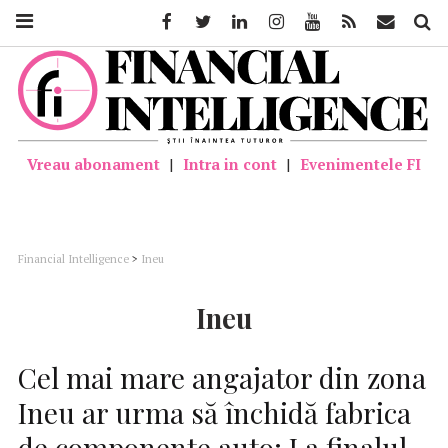
Facebook
Twitter
Linkedin
Instagram
Youtube
Feed
Mail
Căutar
Vreau abonament
|
Intra in cont
|
Evenimentele FI
Financial Intelligence
>
Ineu
Ineu
Cel mai mare angajator din zona
Ineu ar urma să închidă fabrica
de componente auto; La finalul