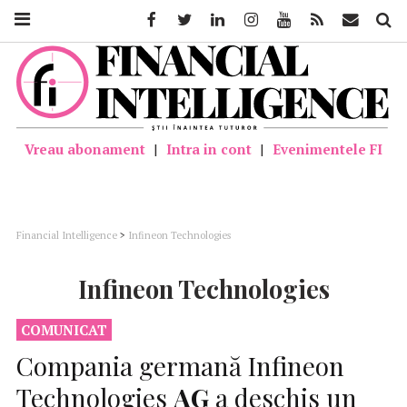
Facebook
Twitter
Linkedin
Instagram
Youtube
Feed
Mail
Căutar
Vreau abonament
|
Intra in cont
|
Evenimentele FI
Financial Intelligence
>
Infineon Technologies
Infineon Technologies
COMUNICAT
Compania germană Infineon
Technologies
AG
a deschis un