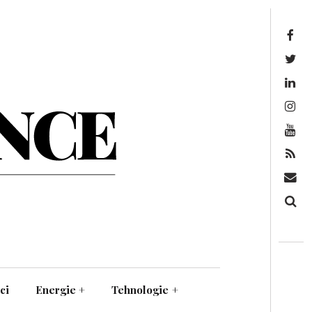
Facebook
Twitter
Linkedin
Instagram
Youtube
Feed
Mail
Căutare
ci
Energie
+
Tehnologie
+