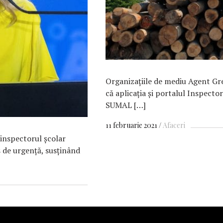
Organizaţiile de mediu Agent Gre
că aplicaţia şi portalul Inspecto
SUMAL […]
11 februarie 2021
Afaceri
inspectorul şcolar
s de urgenţă, susţinând