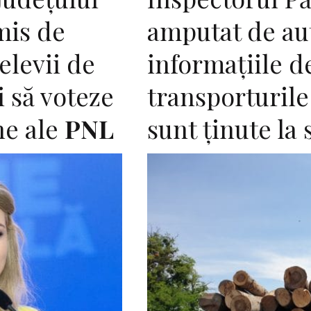
mis de
amputat de aut
elevii de
informaţiile d
i să voteze
transporturil
ne ale
PNL
sunt ţinute la 