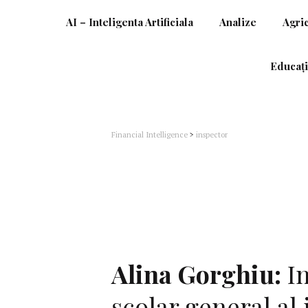
AI – Inteligenta Artificiala
Analize
Agri
Educați
Financial Intelligence
>
inspector
Alina Gorghiu:
In
şcolar general al 