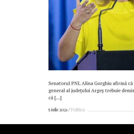
F
Senatorul PNL Alina Gorghiu afirmă că 
general al judeţului Argeş trebuie demi
că […]
5 iulie 2021
Politica