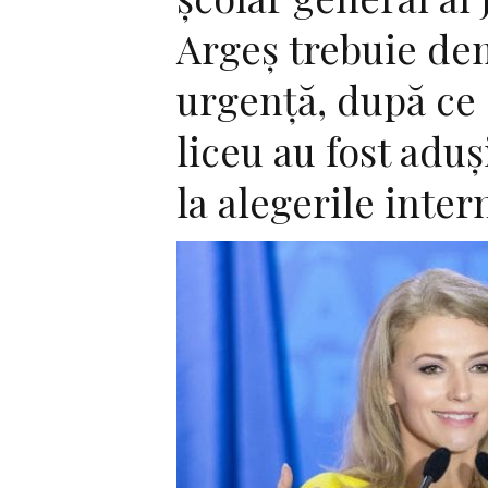
Argeş trebuie de
urgenţă, după ce 
liceu au fost aduș
la alegerile inter