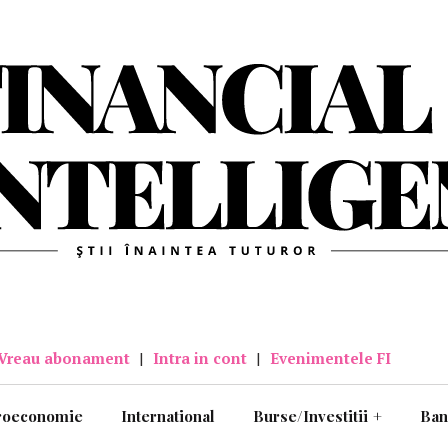
Vreau abonament
|
Intra in cont
|
Evenimentele FI
roeconomie
International
Burse/Investitii
+
Ban