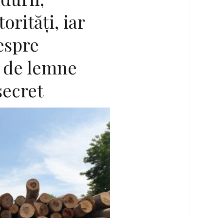
orităţi, iar
espre
e de lemne
secret
F