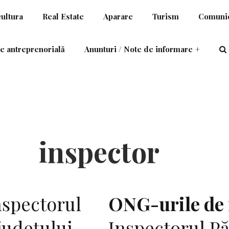
cultura
Real Estate
Aparare
Turism
Comunic
e antreprenorială
Anunturi / Note de informare
+
inspector
spectorul
ONG-urile de
judeţului
Inspectorul Pă