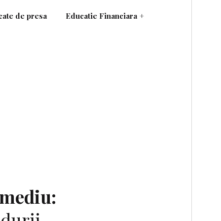
ate de presa
Educatie Financiara
+
 mediu:
durii,