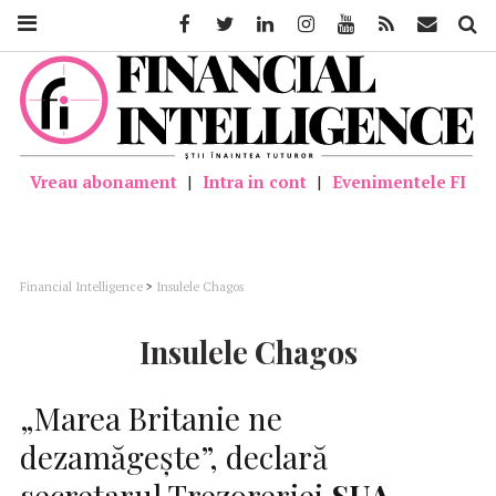
Facebook
Twitter
Linkedin
Instagram
Youtube
Feed
Mail
Căutar
Vreau abonament
|
Intra in cont
|
Evenimentele FI
Financial Intelligence
>
Insulele Chagos
Insulele Chagos
„Marea Britanie ne
dezamăgește”, declară
secretarul Trezoreriei
SUA