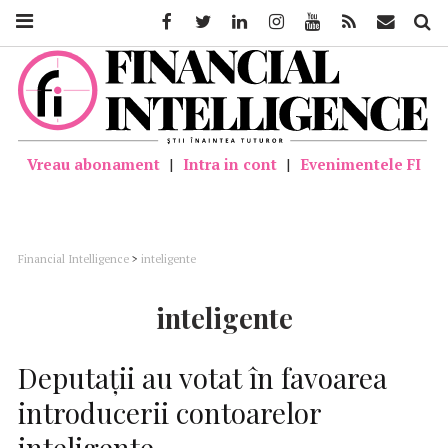
Facebook
Twitter
Linkedin
Instagram
Youtube
Feed
Mail
Căutar
Vreau abonament
|
Intra in cont
|
Evenimentele FI
Financial Intelligence
>
inteligente
inteligente
Deputaţii au votat în favoarea
introducerii contoarelor
inteligente