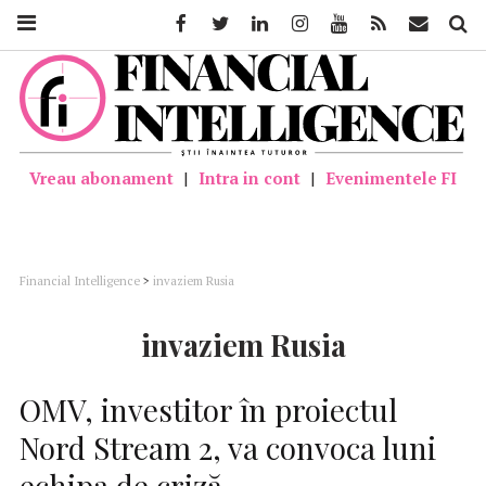
Facebook
Twitter
Linkedin
Instagram
Youtube
Feed
Mail
Căutar
Vreau abonament
|
Intra in cont
|
Evenimentele FI
Financial Intelligence
>
invaziem Rusia
invaziem Rusia
OMV, investitor în proiectul
Nord Stream 2, va convoca luni
echipa de criză