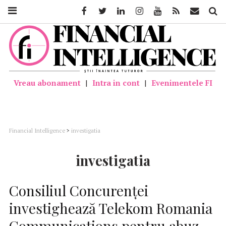
Facebook
Twitter
Linkedin
Instagram
Youtube
Feed
Mail
Căutar
Vreau abonament
|
Intra in cont
|
Evenimentele FI
Financial Intelligence
>
investigatia
investigatia
Consiliul Concurenţei
investighează Telekom Romania
Communications pentru abuz