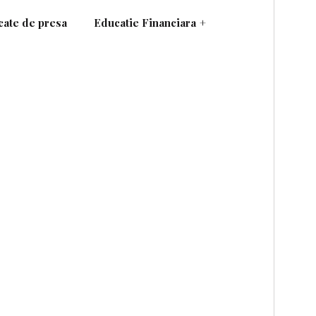
ate de presa
Educatie Financiara
+