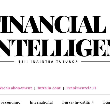
Vreau abonament
|
Intra in cont
|
Evenimentele FI
roeconomie
International
Burse/Investitii
+
Ban