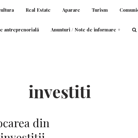
cultura
Real Estate
Aparare
Turism
Comunic
e antreprenorială
Anunturi / Note de informare
+
investiti
ocarea din
investiţii