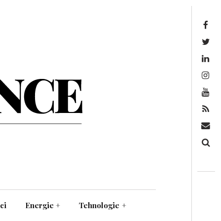
Facebook
Twitter
Linkedin
Instagram
Youtube
Feed
Mail
Căutare
ci
Energie
+
Tehnologie
+