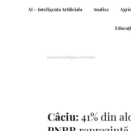
AI – Inteligenta Artificiala
Analize
Agri
Educați
Financial Intelligence
>
investiti
Câciu:
41% din al
PNRR
reprezintă 