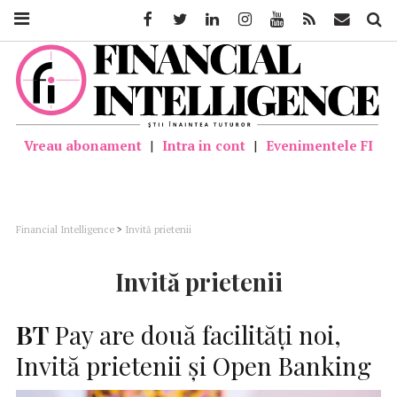
Facebook
Twitter
Linkedin
Instagram
Youtube
Feed
Mail
Căutar
Vreau abonament
|
Intra in cont
|
Evenimentele FI
Financial Intelligence
>
Invită prietenii
Invită prietenii
BT
Pay are două facilităţi noi,
Invită prietenii şi Open Banking