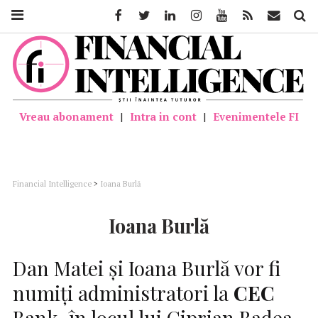
Facebook
Twitter
Linkedin
Instagram
Youtube
Feed
Mail
Căutar
Vreau abonament
|
Intra in cont
|
Evenimentele FI
Financial Intelligence
>
Ioana Burlă
Ioana Burlă
Dan Matei şi Ioana Burlă vor fi
numiţi administratori la
CEC
Bank, în locul lui Ciprian Badea