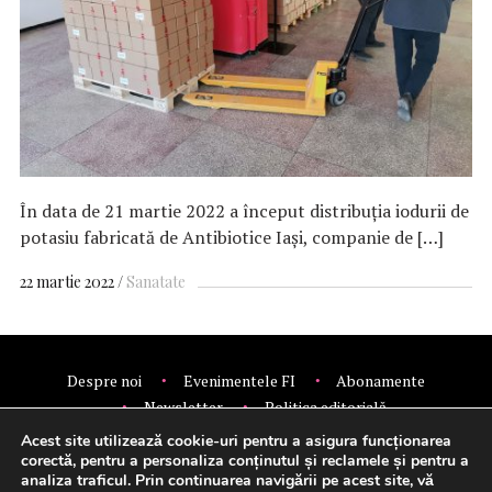
În data de 21 martie 2022 a început distribuția iodurii de
potasiu fabricată de Antibiotice Iași, companie de […]
22 martie 2022
Sanatate
Despre noi
Evenimentele FI
Abonamente
Newsletter
Politica editorială
Politica de confidentialitate
Contact
Publicitate
Acest site utilizează cookie-uri pentru a asigura funcționarea
© 2026 Financial Intelligence.
corectă, pentru a personaliza conținutul și reclamele și pentru a
analiza traficul. Prin continuarea navigării pe acest site, vă