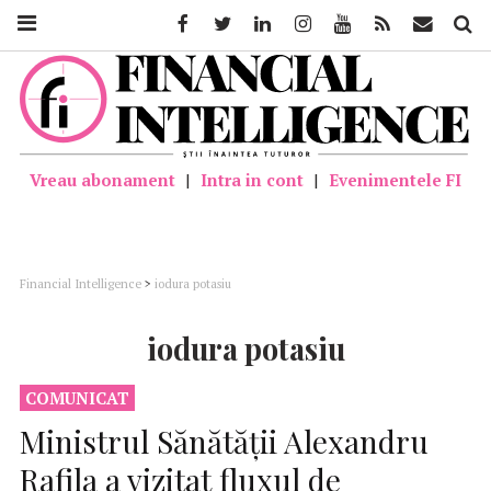
Facebook
Twitter
Linkedin
Instagram
Youtube
Feed
Mail
Căutar
Vreau abonament
|
Intra in cont
|
Evenimentele FI
Financial Intelligence
>
iodura potasiu
iodura potasiu
COMUNICAT
Ministrul Sănătății Alexandru
Rafila a vizitat fluxul de