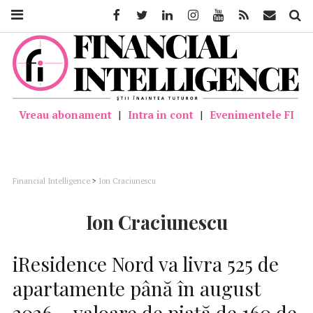
Facebook
Twitter
Linkedin
Instagram
Youtube
Feed
Mail
Căutar
Vreau abonament
|
Intra in cont
|
Evenimentele FI
Financial Intelligence
>
Ion Craciunescu
Ion Craciunescu
iResidence Nord va livra 525 de
apartamente până în august
2026 – valoare de piață de 160 de