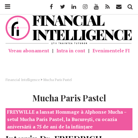
Facebook
Twitter
Linkedin
Instagram
Youtube
Feed
Mail
Căutar
Vreau abonament
|
Intra in cont
|
Evenimentele FI
Financial Intelligence
>
Mucha Paris Pastel
Mucha Paris Pastel
FREYWILLE a lansat Hommage à Alphonse Mucha –
setul Mucha Paris Pastel, la București, cu ocazia
aniversării a 75 de ani de la înființare