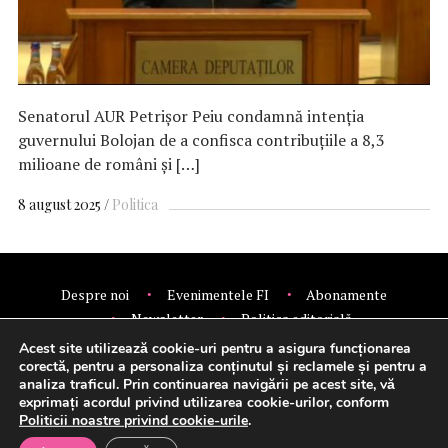
Senatorul AUR Petrişor Peiu condamnă intenţia
guvernului Bolojan de a confisca contribuţiile a 8,3
milioane de români şi […]
8 august 2025
Politica
Despre noi
Evenimentele FI
Abonamente
Newsletter
Politica editorială
Politica de confidentialitate
Contact
Publicitate
Acest site utilizează cookie-uri pentru a asigura funcționarea
corectă, pentru a personaliza conținutul și reclamele și pentru a
© 2026 Financial Intelligence.
analiza traficul. Prin continuarea navigării pe acest site, vă
exprimați acordul privind utilizarea cookie-urilor, conform
Politicii noastre privind cookie-urile
.
Setări cookie-uri