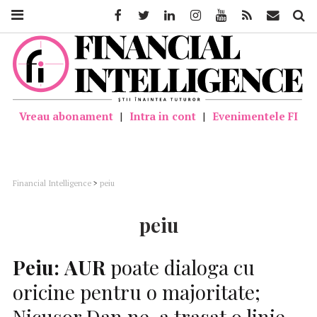
Facebook
Twitter
Linkedin
Instagram
Youtube
Feed
Mail
Căutar
Vreau abonament
|
Intra in cont
|
Evenimentele FI
Financial Intelligence
>
peiu
peiu
Peiu:
AUR
poate dialoga cu
oricine pentru o majoritate;
Nicușor Dan ne-a trasat o linie