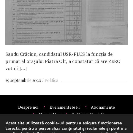
Sandu Crăciun, candidatul USR-PLUS la funcţia de
primar al oraşului Piatra Olt, a constatat că are ZERO
voturi […]
29 septembrie 2020
Politica
Despre noi
Evenimentele FI
Abonamente
Newsletter
Politica editorială
Politica de confidentialitate
Contact
Publicitate
Acest site utilizează cookie-uri pentru a asigura funcționarea
© 2026 Financial Intelligence.
corectă, pentru a personaliza conținutul și reclamele și pentru a