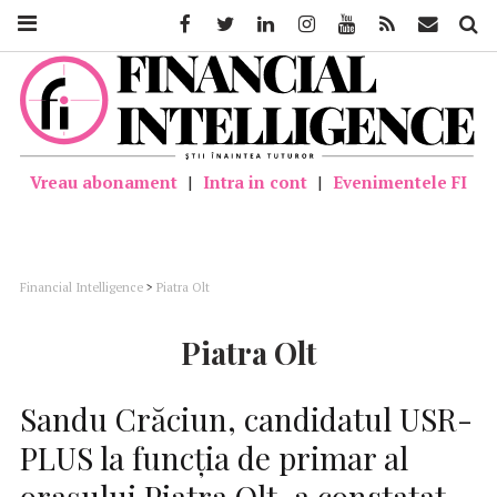
Facebook
Twitter
Linkedin
Instagram
Youtube
Feed
Mail
Căutar
Vreau abonament
|
Intra in cont
|
Evenimentele FI
Financial Intelligence
>
Piatra Olt
Piatra Olt
Sandu Crăciun, candidatul USR-
PLUS la funcţia de primar al
oraşului Piatra Olt, a constatat