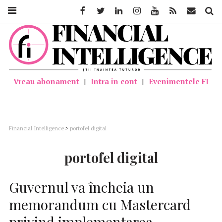
Facebook
Twitter
Linkedin
Instagram
Youtube
Feed
Mail
Căutar
Vreau abonament
|
Intra in cont
|
Evenimentele FI
Financial Intelligence
>
portofel digital
portofel digital
Guvernul va încheia un
memorandum cu Mastercard
privind implementarea