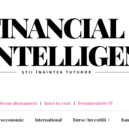
Vreau abonament
|
Intra in cont
|
Evenimentele FI
roeconomie
International
Burse/Investitii
+
Ban