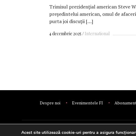
Trimisul prezidențial american Steve Wi
președintelui american, omul de afaceri
purta joi discuții […]
4 decembrie 2025
International
Despre noi
Evenimentele FI
Abonamen
Acest site utilizează cookie-uri pentru a asigura funcționar