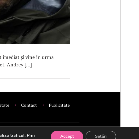
t imediat și vine în urma
net, Andrey […]
litate
Contact
Publicitate
liza traficul. Prin
Accept
Setări