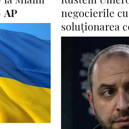
—
AP
negocierile cu
soluționarea c