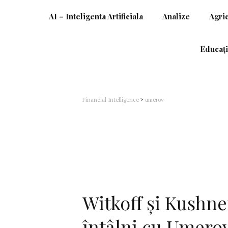
AI – Inteligenta Artificiala
Analize
Agri
Educați
Financial Intelligence
>
umerov
Witkoff și Kushne
întâlni cu Umero