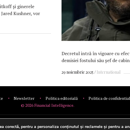
tkoff și ginerele
 Jared Kushner, vor
Decretul intră în vigoare cu efec
demisiei fostului său șef de cabi
29 noiembrie 2025
International
te
Newsletter
Politica editorială
Politica de confidentia
© 2026 Financial Intelligence.
Setări cookie-uri
ea corectă, pentru a personaliza conținutul și reclamele și pentru a ana