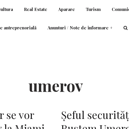
cultura
Real Estate
Aparare
Turism
Comunic
e antreprenorială
Anunturi / Note de informare
+
umerov
r se vor
Șeful securităț
v la Miami
Rustem Umero