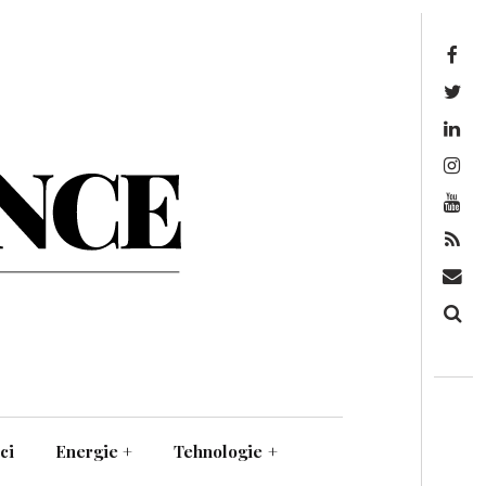
Facebook
Twitter
Linkedin
Instagram
Youtube
Feed
Mail
Căutare
ci
Energie
+
Tehnologie
+