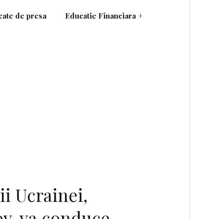
ate de presa
Educatie Financiara
+
ii Ucrainei,
v, va conduce