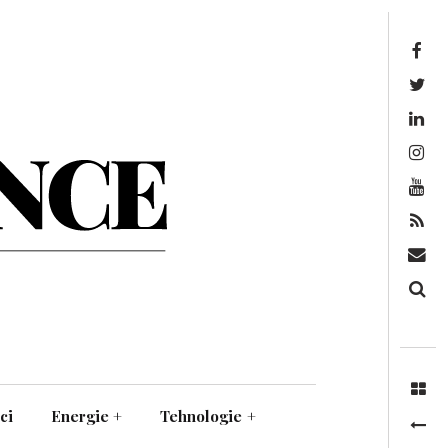
Facebook
Twitter
Linkedin
Instagram
Youtube
Feed
Mail
Căutare
ci
Energie
+
Tehnologie
+