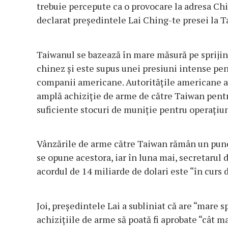
trebuie percepute ca o provocare la adresa Chin
declarat preşedintele Lai Ching-te presei la T
Taiwanul se bazează în mare măsură pe sprijin
chinez şi este supus unei presiuni intense pent
companii americane. Autorităţile americane au
amplă achiziţie de arme de către Taiwan pentr
suficiente stocuri de muniţie pentru operaţiun
Vânzările de arme către Taiwan rămân un punct
se opune acestora, iar în luna mai, secretarul
acordul de 14 miliarde de dolari este “în curs
Joi, preşedintele Lai a subliniat că are “mare 
achiziţiile de arme să poată fi aprobate “cât ma