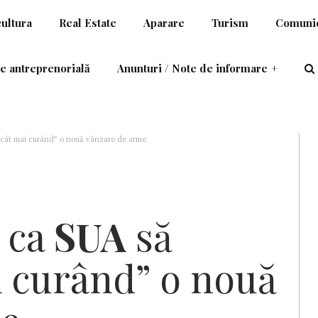
cultura
Real Estate
Aparare
Turism
Comunic
e antreprenorială
Anunturi / Note de informare
+
“cât mai curând” o nouă vânzare de arme
 ca
SUA
să
i curând” o nouă