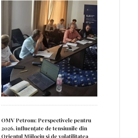
OMV Petrom: Perspectivele pentru
2026, influențate de tensiunile din
Orientul Mijlociu și de volatilitatea