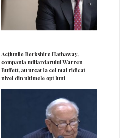
Acțiunile Berkshire Hathaway,
compania miliardarului Warren
Buffett, au urcat la cel mai ridicat
nivel din ultimele opt luni