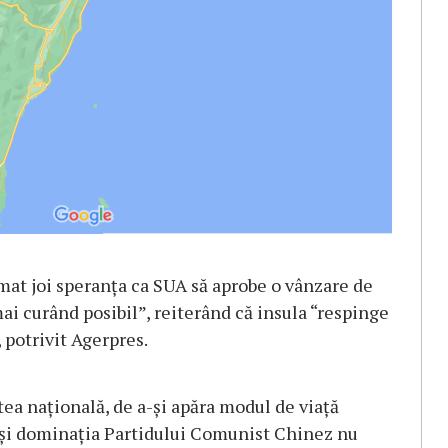
mat joi speranţa ca SUA să aprobe o vânzare de
ai curând posibil”, reiterând că insula “respinge
 potrivit Agerpres.
tea naţională, de a-şi apăra modul de viaţă
a şi dominaţia Partidului Comunist Chinez nu