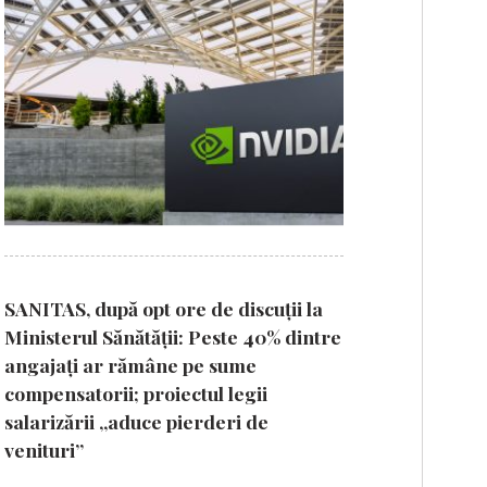
SANITAS, după opt ore de discuții la
Ministerul Sănătății: Peste 40% dintre
angajați ar rămâne pe sume
compensatorii; proiectul legii
salarizării „aduce pierderi de
venituri”