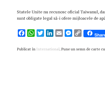
Statele Unite nu recunosc oficial Taiwanul, dar
sunt obligate legal să-i ofere mijloacele de ap
F
W
T
Li
E
M
C
Shar
ac
h
w
n
m
es
o
e
at
it
k
ai
se
p
Publicat în
International
. Pune un semn de carte c
b
s
te
e
l
n
y
o
A
r
dI
g
Li
o
p
n
er
n
k
p
k