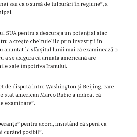
ei sau ca o sursă de tulburări în regiune”, a
aipei.
ul SUA pentru a descuraja un potenţial atac
ru a creşte cheltuielile prin investiţii în
 anunţat la sfârşitul lunii mai că examinează o
u a se asigura că armata americană are
ile sale împotriva Iranului.
 de dispută între Washington şi Beijing, care
 de stat american Marco Rubio a indicat că
 de examinare”.
speranţe” pentru acord, insistând că speră ca
i curând posibil”.