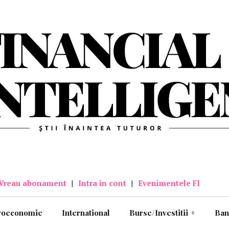
Vreau abonament
|
Intra in cont
|
Evenimentele FI
roeconomie
International
Burse/Investitii
+
Ban