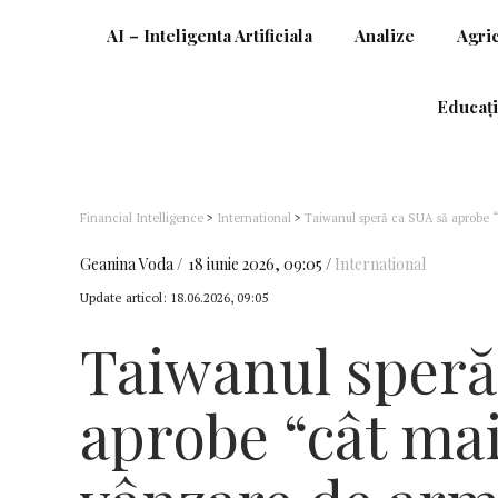
AI – Inteligenta Artificiala
Analize
Agri
Educați
Financial Intelligence
>
International
>
Taiwanul speră ca SUA să aprobe 
Geanina Voda
18 iunie 2026, 09:05
International
Update articol:
18.06.2026, 09:05
Taiwanul speră
aprobe “cât ma