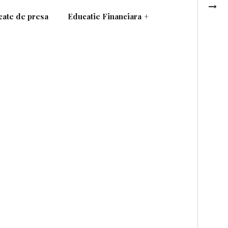
ate de presa
Educatie Financiara
+