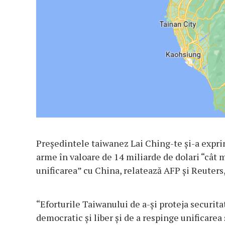
Preşedintele taiwanez Lai Ching-te şi-a expri
arme în valoare de 14 miliarde de dolari “cât m
unificarea” cu China, relatează AFP şi Reuters,
“Eforturile Taiwanului de a-şi proteja securita
democratic şi liber şi de a respinge unificare