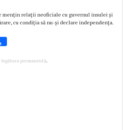
 menţin relaţii neoficiale cu guvernul insulei şi
ărare, cu condiţia să nu-şi declare independenţa.
e
u
legătura permanentă
.