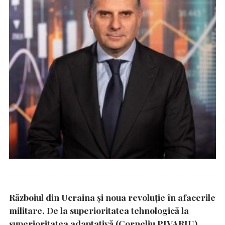
Războiul din Ucraina și noua revoluție în afacerile
militare. De la superioritatea tehnologică la
superioritatea adaptativă (Corneliu PIVARIU)