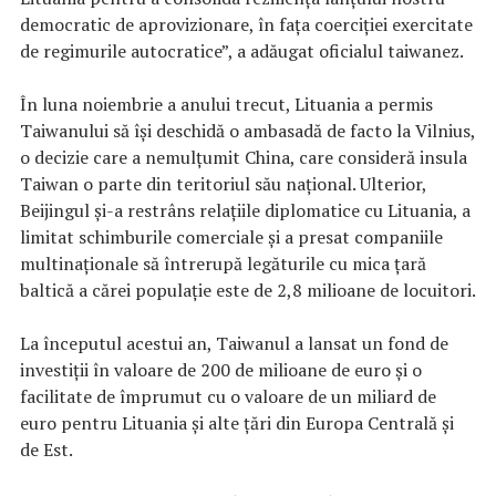
democratic de aprovizionare, în faţa coerciţiei exercitate
de regimurile autocratice”, a adăugat oficialul taiwanez.
În luna noiembrie a anului trecut, Lituania a permis
Taiwanului să îşi deschidă o ambasadă de facto la Vilnius,
o decizie care a nemulţumit China, care consideră insula
Taiwan o parte din teritoriul său naţional. Ulterior,
Beijingul şi-a restrâns relaţiile diplomatice cu Lituania, a
limitat schimburile comerciale şi a presat companiile
multinaţionale să întrerupă legăturile cu mica ţară
baltică a cărei populaţie este de 2,8 milioane de locuitori.
La începutul acestui an, Taiwanul a lansat un fond de
investiţii în valoare de 200 de milioane de euro şi o
facilitate de împrumut cu o valoare de un miliard de
euro pentru Lituania şi alte ţări din Europa Centrală şi
de Est.