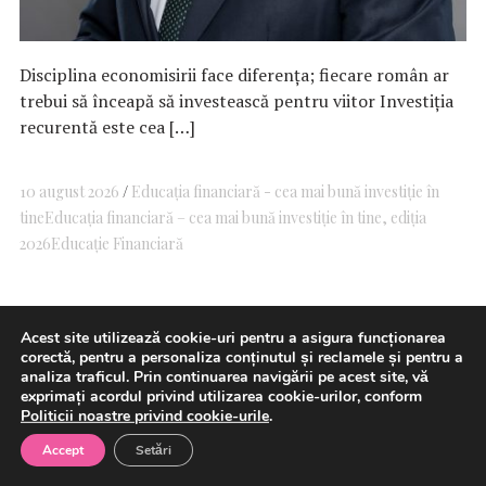
Disciplina economisirii face diferența; fiecare român ar
trebui să înceapă să investească pentru viitor Investiția
recurentă este cea […]
10 august 2026
Educația financiară - cea mai bună investiție în
tine
Educația financiară – cea mai bună investiție în tine, ediția
2026
Educație Financiară
Câştigul generat de Pilonul 2 de
Acest site utilizează cookie-uri pentru a asigura funcționarea
corectă, pentru a personaliza conținutul și reclamele și pentru a
pensii private a depăşit 100 de
analiza traficul. Prin continuarea navigării pe acest site, vă
exprimați acordul privind utilizarea cookie-urilor, conform
miliarde de lei; 350.000 de
Politicii noastre privind cookie-urile
.
persoane şi-au primit banii
Accept
Setări