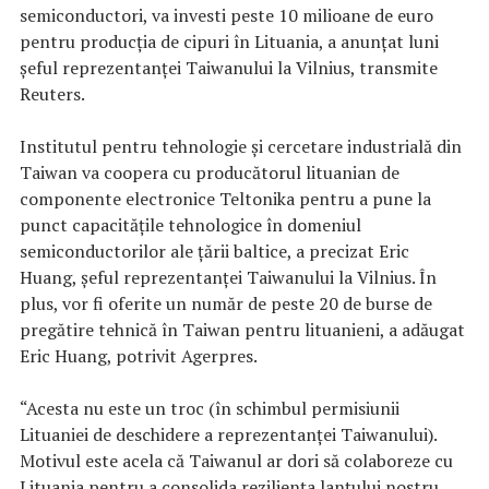
semiconductori, va investi peste 10 milioane de euro
pentru producţia de cipuri în Lituania, a anunţat luni
şeful reprezentanţei Taiwanului la Vilnius, transmite
Reuters.
Institutul pentru tehnologie şi cercetare industrială din
Taiwan va coopera cu producătorul lituanian de
componente electronice Teltonika pentru a pune la
punct capacităţile tehnologice în domeniul
semiconductorilor ale ţării baltice, a precizat Eric
Huang, şeful reprezentanţei Taiwanului la Vilnius. În
plus, vor fi oferite un număr de peste 20 de burse de
pregătire tehnică în Taiwan pentru lituanieni, a adăugat
Eric Huang, potrivit Agerpres.
“Acesta nu este un troc (în schimbul permisiunii
Lituaniei de deschidere a reprezentanţei Taiwanului).
Motivul este acela că Taiwanul ar dori să colaboreze cu
Lituania pentru a consolida rezilienţa lanţului nostru