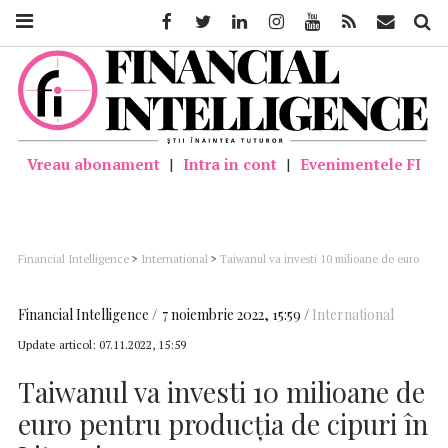
Facebook
Twitter
Linkedin
Instagram
Youtube
Feed
Mail
Căutar
Vreau abonament
|
Intra in cont
|
Evenimentele FI
Financial Intelligence
>
International
>
Taiwanul va investi 10 milioane de euro
pentru producţia de cipuri în Lituania
Financial Intelligence
7 noiembrie 2022, 15:59
International
Update articol:
07.11.2022, 15:59
Taiwanul va investi 10 milioane de
euro pentru producţia de cipuri în