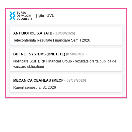
| Știri BVB
ANTIBIOTICE S.A. (ATB)
(10/08/2026)
Teleconferinta Rezultate Financiare Sem. I 2026
BITTNET SYSTEMS (BNET31E)
(07/08/2026)
Notificare SSIF BRK Financial Group - rezultate oferta publica de
vanzare obligatiuni
MECANICA CEAHLAU (MECF)
(07/08/2026)
Raport semestrial S1 2026
AETA SA (ELGS)
(07/08/2026)
AETA Start Livrari Agroland
INTERCAPITAL BET-TRN UCITS ETF (ICBETNETF)
(07/08/2026)
VAN la data 06.08.2026