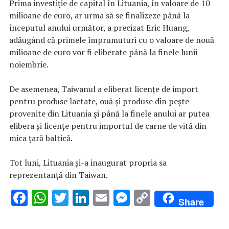
Prima investiţie de capital în Lituania, în valoare de 10
milioane de euro, ar urma să se finalizeze până la
începutul anului următor, a precizat Eric Huang,
adăugând că primele împrumuturi cu o valoare de nouă
milioane de euro vor fi eliberate până la finele lunii
noiembrie.
De asemenea, Taiwanul a eliberat licenţe de import
pentru produse lactate, ouă şi produse din peşte
provenite din Lituania şi până la finele anului ar putea
elibera şi licenţe pentru importul de carne de vită din
mica ţară baltică.
Tot luni, Lituania şi-a inaugurat propria sa
reprezentanţă din Taiwan.
F
W
T
Li
E
M
C
Share
ac
h
w
n
m
es
o