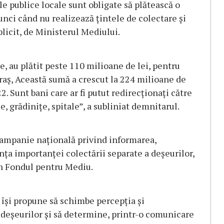
ile publice locale sunt obligate să plătească o
unci când nu realizează ţintele de colectare şi
licit, de Ministerul Mediului.
e, au plătit peste 110 milioane de lei, pentru
raş, Această sumă a crescut la 224 milioane de
022. Sunt bani care ar fi putut redirecţionaţi către
e, grădiniţe, spitale”, a subliniat demnitarul.
campanie naţională privind informarea,
nţa importanţei colectării separate a deşeurilor,
din Fondul pentru Mediu.
îşi propune să schimbe percepţia şi
deşeurilor şi să determine, printr-o comunicare