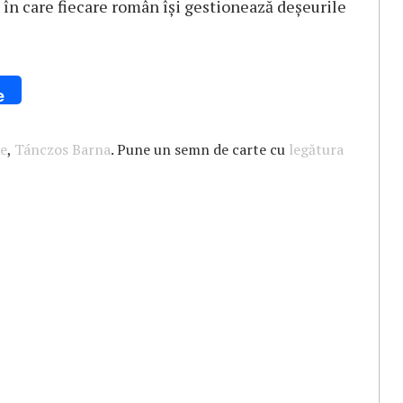
ui în care fiecare român îşi gestionează deşeurile
e
re
,
Tánczos Barna
. Pune un semn de carte cu
legătura