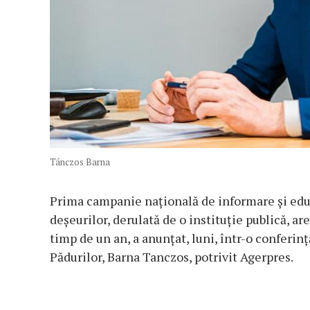
Tánczos Barna
Prima campanie naţională de informare şi educ
deşeurilor, derulată de o instituţie publică, ar
timp de un an, a anunţat, luni, într-o conferin
Pădurilor, Barna Tanczos, potrivit Agerpres.