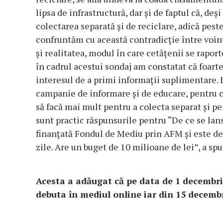
lipsa de infrastructură, dar şi de faptul că, de
colectarea separată şi de reciclare, adică peste
confruntăm cu această contradicţie între voinţ
şi realitatea, modul în care cetăţenii se rapo
în cadrul acestui sondaj am constatat că foart
interesul de a primi informaţii suplimentare. 
campanie de informare şi de educare, pentru c
să facă mai mult pentru a colecta separat şi p
sunt practic răspunsurile pentru “De ce se la
finanţată Fondul de Mediu prin AFM şi este de
zile. Are un buget de 10 milioane de lei”, a sp
Acesta a adăugat că pe data de 1 decemb
debuta în mediul online iar din 15 decembr