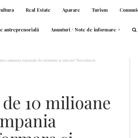
cultura
Real Estate
Aparare
Turism
Comunic
e antreprenorială
Anunturi / Note de informare
+
ntru campania naţională de informare şi educare ”Reciclăm în
de 10 milioane
campania