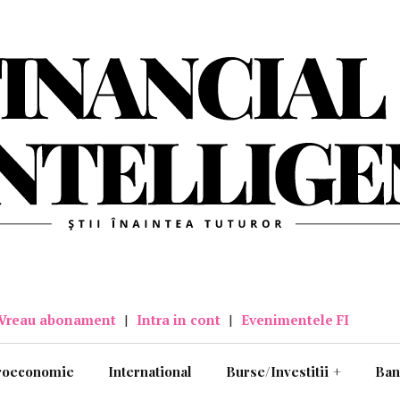
Vreau abonament
|
Intra in cont
|
Evenimentele FI
roeconomie
International
Burse/Investitii
+
Ban