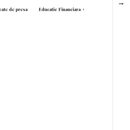
ate de presa
Educatie Financiara
+