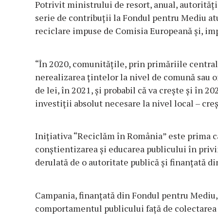
Potrivit ministrului de resort, anual, autorităţ
serie de contribuţii la Fondul pentru Mediu at
reciclare impuse de Comisia Europeană şi, imp
“În 2020, comunităţile, prin primăriile central
nerealizarea ţintelor la nivel de comună sau o
de lei, în 2021, şi probabil că va creşte şi în 2
investiţii absolut necesare la nivel local – creş
Iniţiativa “Reciclăm în România” este prima 
conştientizarea şi educarea publicului în privi
derulată de o autoritate publică şi finanţată 
Campania, finanţată din Fondul pentru Mediu, 
comportamentul publicului faţă de colectarea 