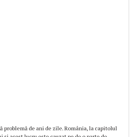
 problemă de ani de zile. România, la capitolul
i şi acest lucru este cauzat pe de o parte de