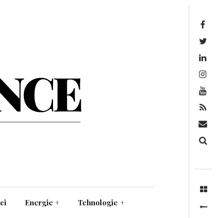
Facebook
Twitter
Linkedin
Instagram
Youtube
Feed
Mail
Căutare
ci
Energie
+
Tehnologie
+