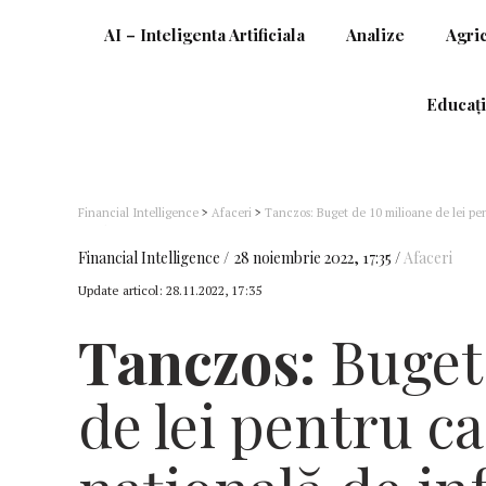
AI – Inteligenta Artificiala
Analize
Agri
Educați
Financial Intelligence
>
Afaceri
>
Tanczos: Buget de 10 milioane de lei pe
România”
Financial Intelligence
28 noiembrie 2022, 17:35
Afaceri
Update articol:
28.11.2022, 17:35
Tanczos:
Buget 
de lei pentru 