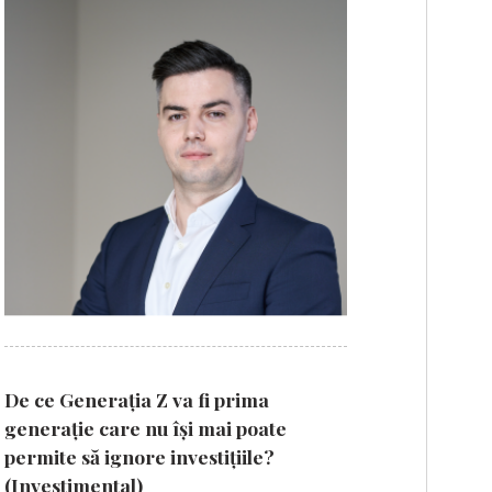
De ce Generația Z va fi prima
generație care nu își mai poate
permite să ignore investițiile?
(Investimental)