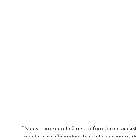
“Nu este un secret că ne confruntăm cu această
reciclare, se află undeva la coada clasamentulu