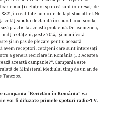
şi foarte mulţi cetăţeni spun că sunt interesaţi de
 88%, în realitate lucrurile de fapt stau altfel. Ne
a cetăţeanului declarată în cadrul unui sondaj
rtează practic la această problemă. De asemenea,
e mulţi cetăţeni, peste 70%, îşi manifestă
Este şi un pas de plecare pentru această
ă avem receptori, cetăţeni care sunt interesaţi
entru a genera reciclare în România (…) Acestea
nsează această campanie?”. Campania este
rulată de Ministerul Mediului timp de un an de
us Tanczos.
rie campania “Reciclăm în România” va
ie vor fi difuzate primele spoturi radio-TV.