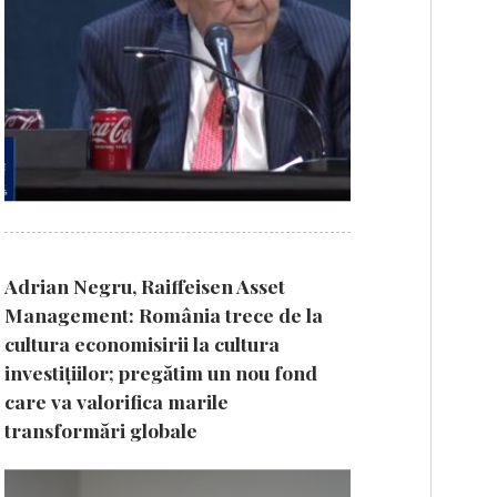
Adrian Negru, Raiffeisen Asset
Management: România trece de la
cultura economisirii la cultura
investițiilor; pregătim un nou fond
care va valorifica marile
transformări globale