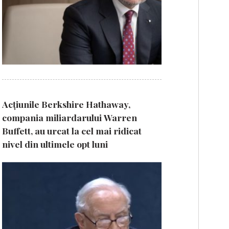
Acțiunile Berkshire Hathaway,
compania miliardarului Warren
Buffett, au urcat la cel mai ridicat
nivel din ultimele opt luni