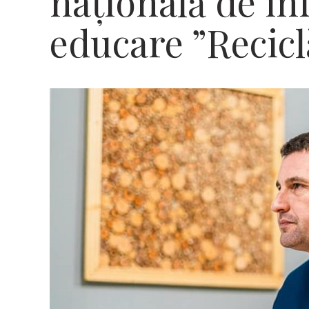
naţională de in
educare ”Recic