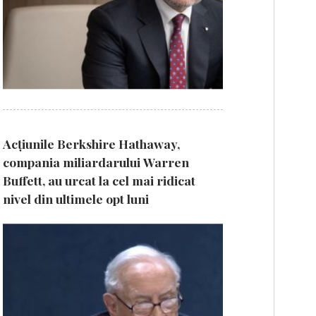
Acțiunile Berkshire Hathaway,
compania miliardarului Warren
Buffett, au urcat la cel mai ridicat
nivel din ultimele opt luni