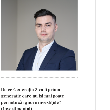
De ce Generația Z va fi prima
generație care nu își mai poate
permite să ignore investițiile?
(Investimental)