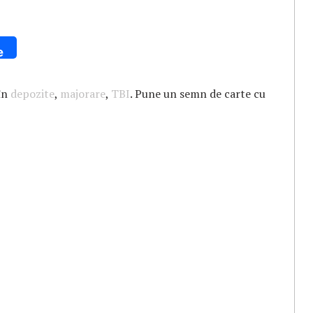
e
 în
depozite
,
majorare
,
TBI
. Pune un semn de carte cu