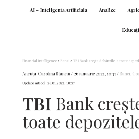
AI – Inteligenta Artificiala
Analize
Agri
Educați
Financial Intelligence
>
Banci
>
TBI Bank crește dobânzile la toate depozi
Ancuţa-Carolina Stanciu
26 ianuarie 2022, 10:37
Banci
,
Com
Update articol:
26.01.2022, 10:37
TBI
Bank crește
toate depozitel