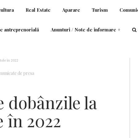
cultura
Real Estate
Aparare
Turism
Comunic
e antreprenorială
Anunturi / Note de informare
+
tele în 2022
unicate de presa
 dobânzile la
e în 2022