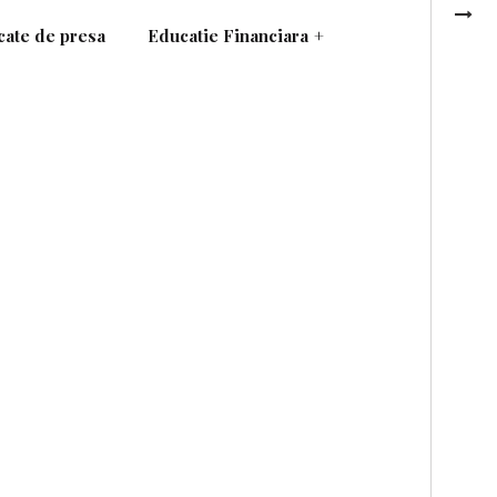
ate de presa
Educatie Financiara
+