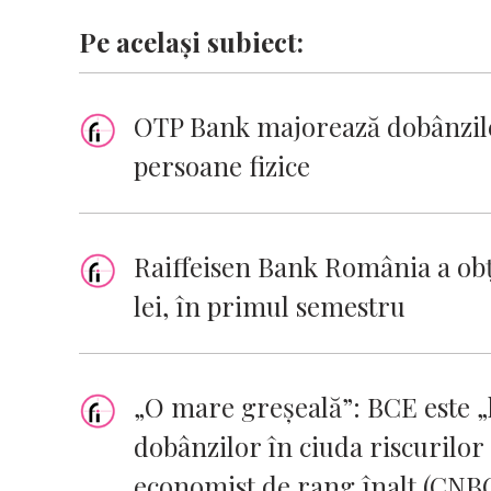
Pe același subiect:
OTP Bank majorează dobânzile
persoane fizice
Raiffeisen Bank România a obț
lei, în primul semestru
„O mare greșeală”: BCE este „
dobânzilor în ciuda riscurilor
economist de rang înalt (CNB