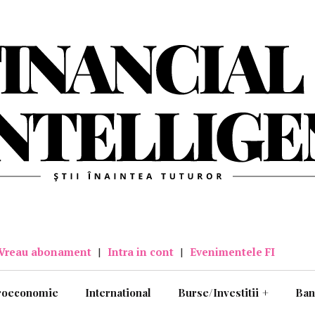
Vreau abonament
|
Intra in cont
|
Evenimentele FI
roeconomie
International
Burse/Investitii
+
Ban