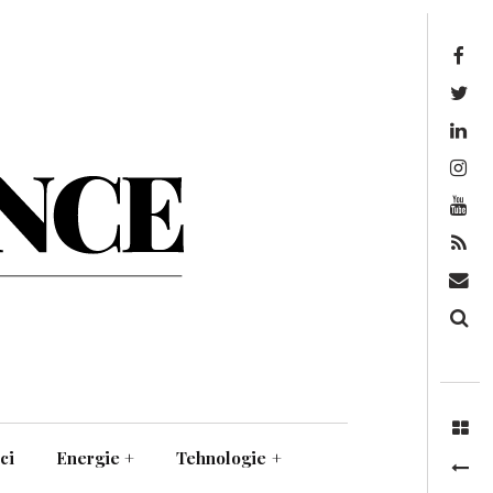
Facebook
Twitter
Linkedin
Instagram
Youtube
Feed
Mail
Căutare
ci
Energie
+
Tehnologie
+